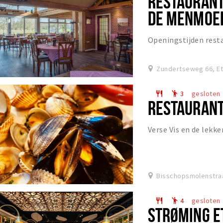
RESTAURANT
DE MENMOE
Openingstijden resta
Zundertseweg 66, Et
3
gesloten
restaurant
emoji_people
RESTAURANT
Verse Vis en de lekke
Bisschopsmolenstraa
4
gesloten
restaurant
emoji_people
STRØMING E