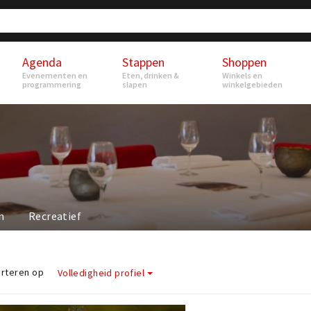
Agenda
Stappen
Shoppen
Evenementen en
Eten, drinken &
Winkels en
programmering
slapen
winkelgebieden
n
Recreatief
rteren op
Volledigheid profiel