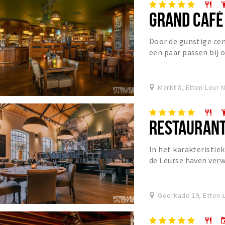
restaurant
emoji_p
GRAND CAFÉ
Door de gunstige cen
een paar passen bij o
middelpunt van bruis
Markt 8, Etten-Leur 
restaurant
emoji_p
RESTAURANT
In het karakteristie
de Leurse haven ver
ontspannen lunch, ee
Geerkade 19, Etten-
restaurant
eve