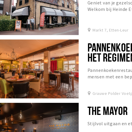
Geniet van je gezelsc
Welkom bij Heinde E
in huiselijke sferen:
Markt 7, Etten-Leur
PANNENKOEK
HET REGIME
Pannenkoekenrestaur
mensen met een bepe
arbeidsmarkt.
Grauwe Polder Voetp
THE MAYOR
Stijlvol uitgaan en 