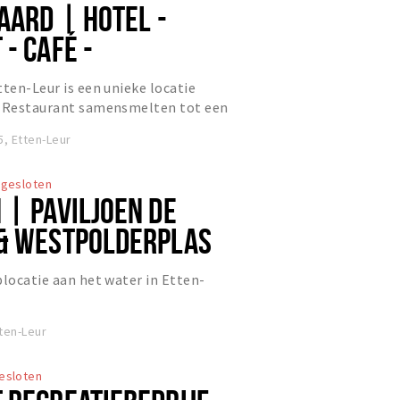
AARD | HOTEL -
- CAFÉ -
L
tten-Leur is een unieke locatie
& Restaurant samensmelten tot een
, Etten-Leur
gesloten
 | PAVILJOEN DE
& WESTPOLDERPLAS
plocatie aan het water in Etten-
ten-Leur
esloten