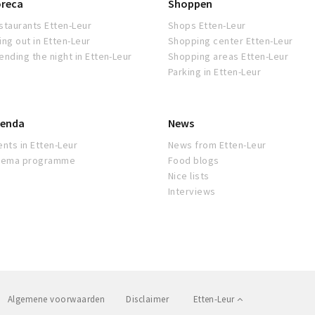
reca
Shoppen
staurants Etten-Leur
Shops Etten-Leur
ing out in Etten-Leur
Shopping center Etten-Leur
ending the night in Etten-Leur
Shopping areas Etten-Leur
Parking in Etten-Leur
enda
News
ents in Etten-Leur
News from Etten-Leur
nema programme
Food blogs
Nice lists
Interviews
Algemene voorwaarden
Disclaimer
Etten-Leur