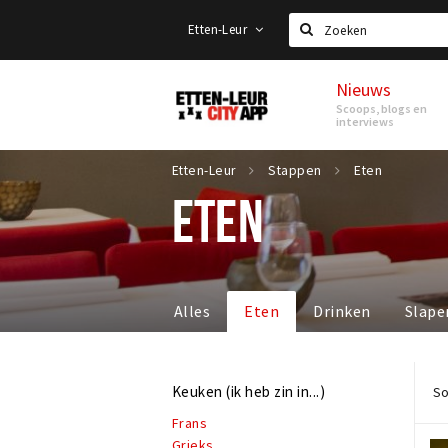
Etten-Leur
Zoeken
Nieuws
Etten-
Scoops, blogs en
Leur
interviews
Etten-Leur
Stappen
Eten
ETEN
Alles
Eten
Drinken
Slape
Keuken (ik heb zin in...)
So
Frans
Grieks