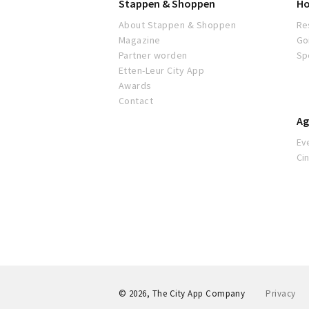
Stappen & Shoppen
Ho
About Stappen & Shoppen
Re
Magazine
Go
Partner worden
Sp
Etten-Leur City App
Awards
Contact
Ag
Ev
Ci
© 2026, The City App Company
Privacy