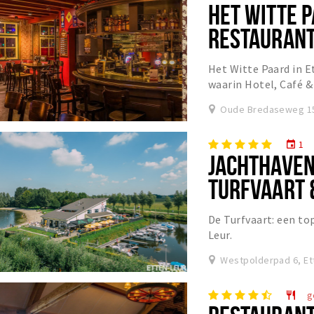
HET WITTE P
RESTAURANT 
WIJNWINKE
Het Witte Paard in E
waarin Hotel, Café 
geheel.
Oude Bredaseweg 15
1
event
JACHTHAVEN
TURFVAART 
De Turfvaart: een to
Leur.
Westpolderpad 6, Et
g
restaurant